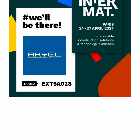
Daha sonraki yorumlarımda kullanılması için
adım, e-posta adresim ve site adresim bu
tarayıcıya kaydedilsin.