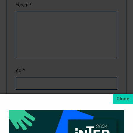
Yorum
*
Ad
*
E-posta
*
İnternet sitesi