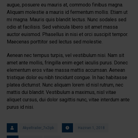
augue, posuere eu mauris at, commodo finibus magna.
Aliquam molestie a mauris id fermentum mollis. Etiam ut
mi magna. Mauris quis blandit lectus. Nunc sodales sed
odio at facilisis. Sed vehicula libero sit amet massa
auctor euismod. Phasellus in nisi et orci suscipit tempor.
Maecenas porttitor sed lectus sed molestie.
Aenean nec tempus turpis, vel vestibulum nisi. Nam sit
amet ante mollis, fringilla enim eget iaculis purus. Donec
elementum eros vitae massa mattis accumsan. Aenean
tristique dolor eu nibh tincidunt congue. In hac habitasse
platea dictumst. Nunc aliquam lorem id nisl rutrum, nec
mattis dui blandit. Vestibulum a maximus, nisl vitae
aliquet cursus, dui dolor sagittis nunc, vitae interdum ante
purus id nisi.
Akyeltrailer_7x2ipb
Haziran 1, 2018